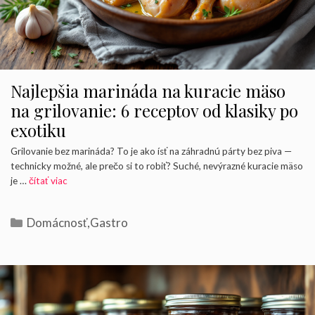
Najlepšia marináda na kuracie mäso
na grilovanie: 6 receptov od klasiky po
exotiku
Grilovanie bez marináda? To je ako ísť na záhradnú párty bez piva —
technicky možné, ale prečo si to robiť? Suché, nevýrazné kuracie mäso
je …
čítať viac
Kategórie
Domácnosť
,
Gastro