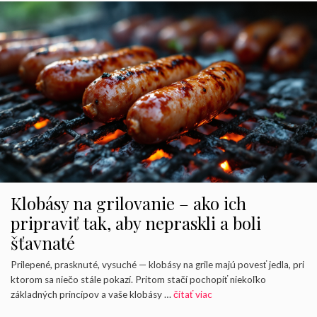
Klobásy na grilovanie – ako ich
pripraviť tak, aby nepraskli a boli
šťavnaté
Prilepené, prasknuté, vysuché — klobásy na grile majú povesť jedla, pri
ktorom sa niečo stále pokazí. Pritom stačí pochopiť niekoľko
základných princípov a vaše klobásy …
čítať viac