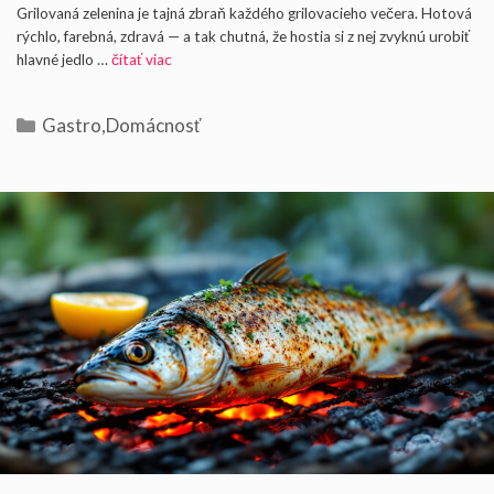
Grilovaná zelenina je tajná zbraň každého grilovacieho večera. Hotová
rýchlo, farebná, zdravá — a tak chutná, že hostia si z nej zvyknú urobiť
hlavné jedlo …
čítať viac
Kategórie
Gastro
,
Domácnosť