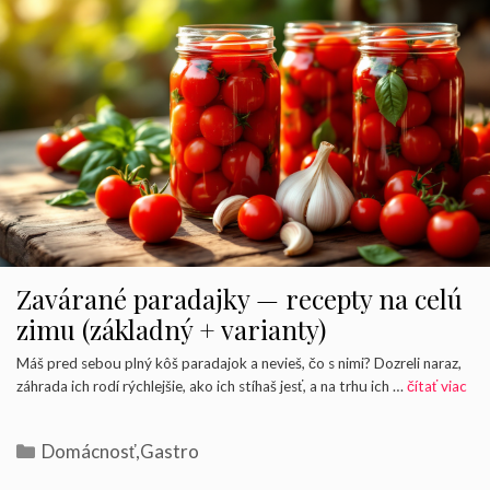
Zavárané paradajky — recepty na celú
zimu (základný + varianty)
Máš pred sebou plný kôš paradajok a nevieš, čo s nimi? Dozreli naraz,
záhrada ich rodí rýchlejšie, ako ich stíhaš jesť, a na trhu ich …
čítať viac
Kategórie
Domácnosť
,
Gastro