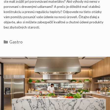
ste mali zvážiť pri porovnávaní materiálov? Aké výhody má nerez v
porovnaní s drevenými udiarnami? A prečo je dôležité mať stabilnú
konštrukciu a presnú reguláciu teploty? Odpovede na tieto otázky
vám pomôžu posunúť vaše údenie na novú úroveň. Čítajte ďalej a
objavte, ako si môžete zabezpečiť kvalitné a chutné údené produkty
bez zbytočných starostí.
Kategórie
Gastro