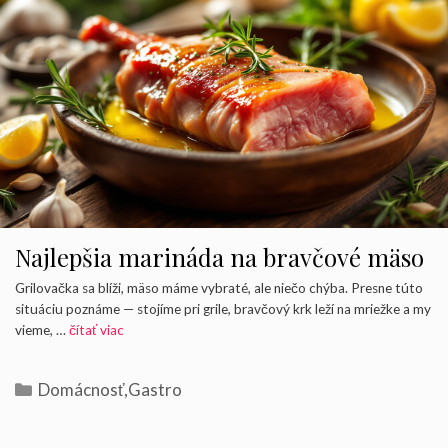
Najlepšia marináda na bravčové mäso
Grilovačka sa blíži, mäso máme vybraté, ale niečo chýba. Presne túto
situáciu poznáme — stojíme pri grile, bravčový krk leží na mriežke a my
vieme, …
čítať viac
Kategórie
Domácnosť
,
Gastro