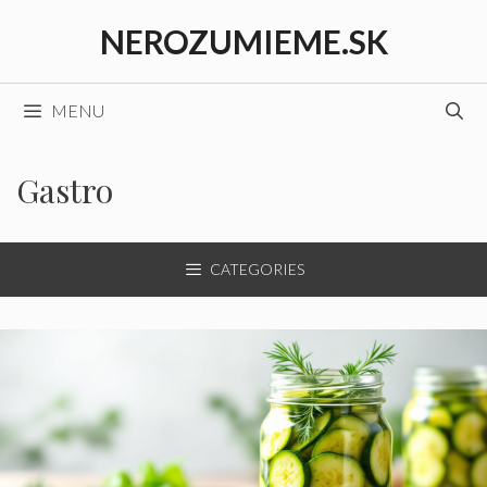
Preskočiť
NEROZUMIEME.SK
na
obsah
MENU
Gastro
CATEGORIES