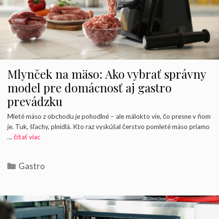
Mlynček na mäso: Ako vybrať správny
model pre domácnosť aj gastro
prevádzku
Mleté mäso z obchodu je pohodlné – ale málokto vie, čo presne v ňom
je. Tuk, šľachy, plnidlá. Kto raz vyskúšal čerstvo pomleté mäso priamo
…
čítať viac
Kategórie
Gastro