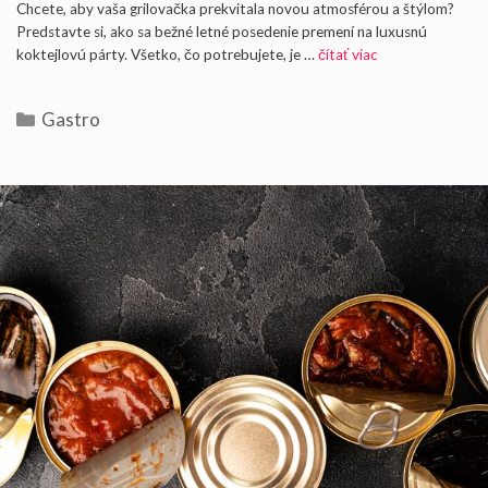
Chcete, aby vaša grilovačka prekvitala novou atmosférou a štýlom?
Predstavte si, ako sa bežné letné posedenie premení na luxusnú
koktejlovú párty. Všetko, čo potrebujete, je …
čítať viac
Kategórie
Gastro