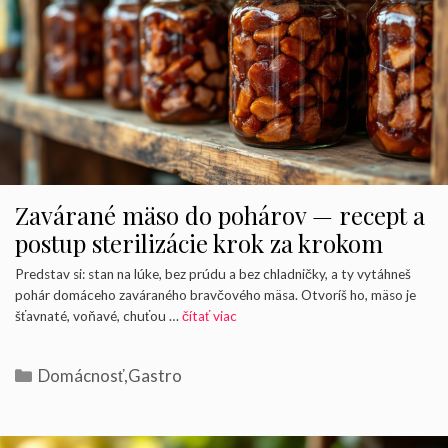
Zavárané mäso do pohárov — recept a
postup sterilizácie krok za krokom
Predstav si: stan na lúke, bez prúdu a bez chladničky, a ty vytáhneš
pohár domáceho zaváraného bravčového mäsa. Otvoríš ho, mäso je
šťavnaté, voňavé, chuťou …
čítať viac
Kategórie
Domácnosť
,
Gastro