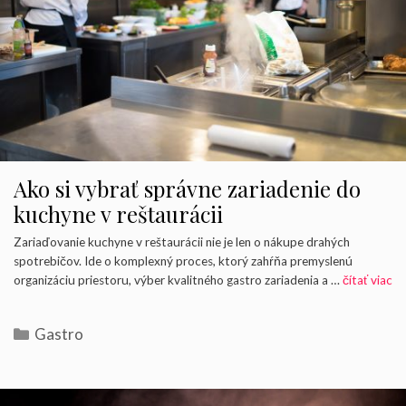
Ako si vybrať správne zariadenie do
kuchyne v reštaurácii
Zariaďovanie kuchyne v reštaurácii nie je len o nákupe drahých
spotrebičov. Ide o komplexný proces, ktorý zahŕňa premyslenú
organizáciu priestoru, výber kvalitného gastro zariadenia a …
čítať viac
Kategórie
Gastro