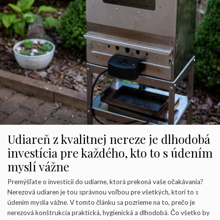
Udiareň z kvalitnej nereze je dlhodobá
investícia pre každého, kto to s údením
myslí vážne
Premýšľate o investícii do udiarne, ktorá prekoná vaše očakávania?
Nerezová udiaren je tou správnou voľbou pre všetkých, ktorí to s
údením myslia vážne. V tomto článku sa pozrieme na to, prečo je
nerezová konštrukcia praktická, hygienická a dlhodobá. Čo všetko by