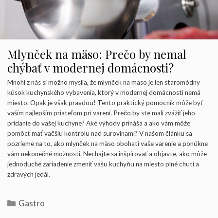
Mlynček na mäso: Prečo by nemal
chýbať v modernej domácnosti?
Mnohí z nás si možno myslia, že mlynček na mäso je len staromódny
kúsok kuchynského vybavenia, ktorý v modernej domácnosti nemá
miesto. Opak je však pravdou! Tento praktický pomocník môže byť
vaším najlepším priateľom pri varení. Prečo by ste mali zvážiť jeho
pridanie do vašej kuchyne? Aké výhody prináša a ako vám môže
pomôcť mať väčšiu kontrolu nad surovinami? V našom článku sa
pozrieme na to, ako mlynček na mäso obohatí vaše varenie a ponúkne
vám nekonečné možnosti. Nechajte sa inšpirovať a objavte, ako môže
jednoduché zariadenie zmeniť vašu kuchyňu na miesto plné chutí a
zdravých jedál.
Kategórie
Gastro