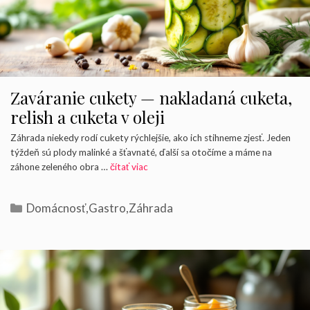
Zaváranie cukety — nakladaná cuketa,
relish a cuketa v oleji
Záhrada niekedy rodí cukety rýchlejšie, ako ich stihneme zjesť. Jeden
týždeň sú plody malinké a šťavnaté, ďalší sa otočíme a máme na
záhone zeleného obra …
čítať viac
Kategórie
Domácnosť
,
Gastro
,
Záhrada