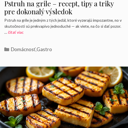
Pstruh na grile – recept, tipy a triky
pre dokonalý výsledok
Pstruh na grile je jedným z tých jedál, ktoré vyzerajú impozantne, no v
skutočnosti sú prekvapivo jednoduché — ak viete, na čo si dať pozor.
…
čítať viac
Kategórie
Domácnosť
,
Gastro