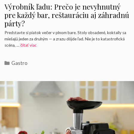
Výrobník ľadu: Prečo je nevyhnutný
pre každý bar, reštauráciu aj záhradnú
párty?
Predstavte si piatok večer v plnom bare. Stoly obsadené, koktaily sa
miešajú jeden za druhým — a zrazu dôjde ľad. Nie je to katastrofická
scéna, …
čítať viac
Kategórie
Gastro