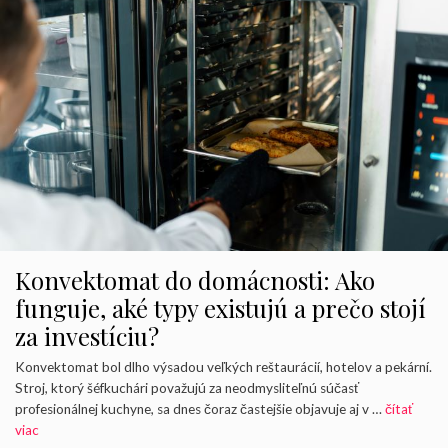
Konvektomat do domácnosti: Ako
funguje, aké typy existujú a prečo stojí
za investíciu?
Konvektomat bol dlho výsadou veľkých reštaurácií, hotelov a pekární.
Stroj, ktorý šéfkuchári považujú za neodmysliteľnú súčasť
profesionálnej kuchyne, sa dnes čoraz častejšie objavuje aj v …
čítať
viac