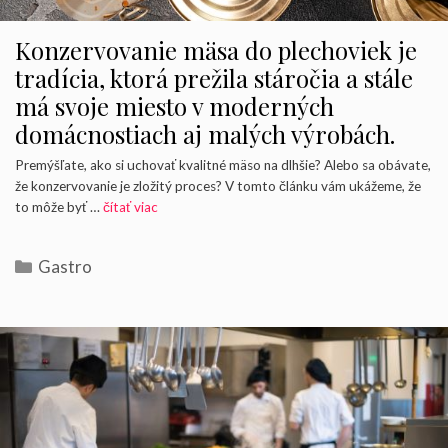
Konzervovanie mäsa do plechoviek je
tradícia, ktorá prežila stáročia a stále
má svoje miesto v moderných
domácnostiach aj malých výrobách.
Premýšľate, ako si uchovať kvalitné mäso na dlhšie? Alebo sa obávate,
že konzervovanie je zložitý proces? V tomto článku vám ukážeme, že
to môže byť …
čítať viac
Kategórie
Gastro