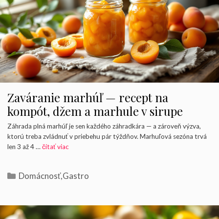
Zaváranie marhúľ — recept na
kompót, džem a marhule v sirupe
Záhrada plná marhúľ je sen každého záhradkára — a zároveň výzva,
ktorú treba zvládnuť v priebehu pár týždňov. Marhuľová sezóna trvá
len 3 až 4 …
čítať viac
Kategórie
Domácnosť
,
Gastro