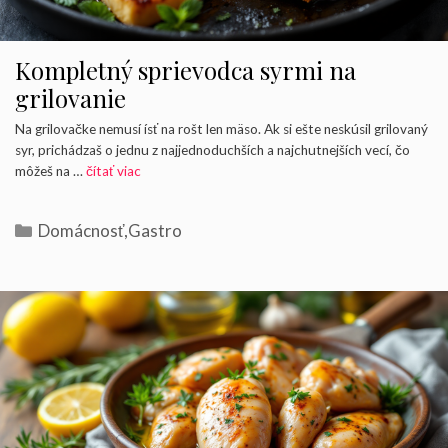
Kompletný sprievodca syrmi na
grilovanie
Na grilovačke nemusí ísť na rošt len mäso. Ak si ešte neskúsil grilovaný
syr, prichádzaš o jednu z najjednoduchších a najchutnejších vecí, čo
môžeš na …
čítať viac
Kategórie
Domácnosť
,
Gastro