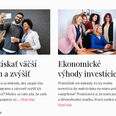
ískať väčší
Ekonomické
 a zvýšiť
výhody investíci
žovanosť s
do webstránky n
te sa niekedy, ako zaujať viac
Premýšľali ste niekedy, čo by mohla
tagrame a zároveň zvýšiť ich
investícia do webstránky na mieru pri
amou na
mieru
sť? Možno sa vám zdá, že vaše
vašej firme? Predstavte si, že máte j
opagáciu sú …
čítať viac
a dôveryhodnú značku, ktorá vyniká 
agrame
čítať viac
rie
ie