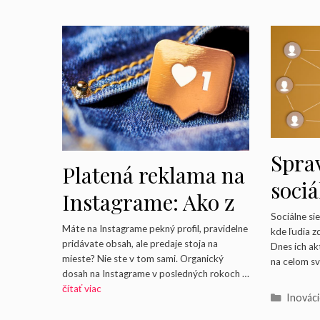
Spra
Platená reklama na
sociá
Instagrame: Ako z
Prečo
Sociálne si
nej dostať
Máte na Instagrame pekný profil, pravidelne
kde ľudia z
kľúčo
pridávate obsah, ale predaje stoja na
Dnes ich ak
maximum
mieste? Nie ste v tom sami. Organický
na celom s
znač
dosah na Instagrame v posledných rokoch …
čítať viac
Kategó
Inovác