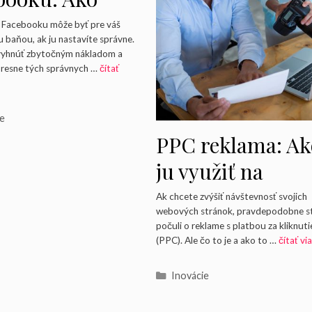
ť zákazníkov,
 Facebooku môže byť pre váš
ou baňou, ak ju nastavíte správne.
me neplytvali
 vyhnúť zbytočným nákladom a
presne tých správnych …
čítať
očtom
rie
ie
PPC reklama: Ak
ju využiť na
zvýšenie
Ak chcete zvýšiť návštevnosť svojich
webových stránok, pravdepodobne s
návštevnosti vaš
počuli o reklame s platbou za kliknuti
(PPC). Ale čo to je a ako to …
čítať vi
webovej stránky
Kategórie
Inovácie