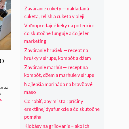
Zaváranie cukety — nakladaná
cuketa, relish a cuketa v oleji
Voľnopredajné lieky na potenciu:
čo skutočne funguje a čo je len
marketing
Zaváranie hrušiek — recept na
o
hrušky v sirupe, kompót a džem
Zaváranie marhúľ — recept na
kompót, džem a marhule v sirupe
Najlepšia marináda na bravčové
te už
ej
mäso
e
ac
Čo robiť, aby mi stal: príčiny
erektilnej dysfunkcie a čo skutočne
pomáha
Klobásy na grilovanie – ako ich