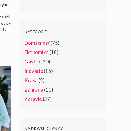
dysfunkcie a čo
orým
skutočne pomáha
siahli
, čo by
stite
KATEGÓRIE
Domácnosť
(75)
Ekonomika
(18)
Gastro
(30)
Inovácie
(15)
Krása
(2)
Záhrada
(10)
Zdravie
(37)
NAJNOVŠIE ČLÁNKY