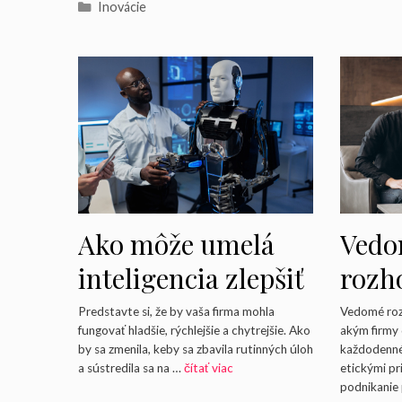
Kategórie
Inovácie
Ako môže umelá
Ved
inteligencia zlepšiť
rozh
efektivitu vašej
podn
Predstavte si, že by vaša firma mohla
Vedomé roz
fungovať hladšie, rýchlejšie a chytrejšie. Ako
akým firmy 
firmy?
zosúl
by sa zmenila, keby sa zbavila rutinných úloh
každodenné 
a sústredila sa na …
čítať viac
etickými pr
hodn
podnikanie 