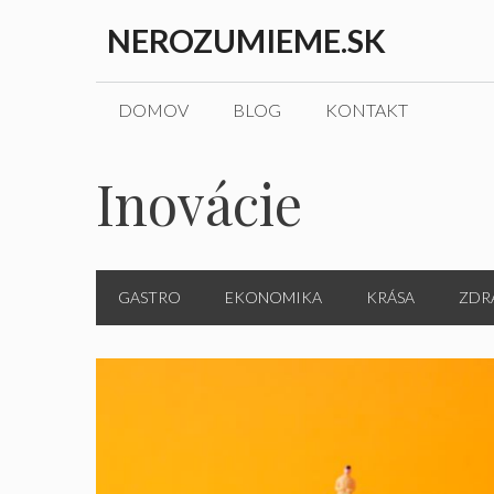
Preskočiť
NEROZUMIEME.SK
na
obsah
DOMOV
BLOG
KONTAKT
Inovácie
GASTRO
EKONOMIKA
KRÁSA
ZDR