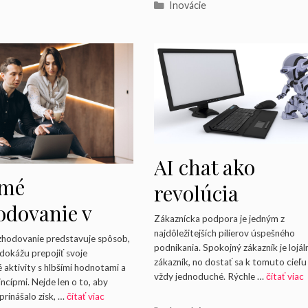
Kategórie
Inovácie
AI chat ako
omé
revolúcia
odovanie v
zákazníckej
Zákaznícka podpora je jedným z
ikaní: Ako
najdôležitejších pilierov úspešného
podpory: Blesko
hodovanie predstavuje spôsob,
podnikania. Spokojný zákazník je lojál
dokážu prepojiť svoje
adiť úspech a
zákazník, no dostať sa k tomuto cieľu 
odpovede a
aktivity s hlbšími hodnotami a
vždy jednoduché. Rýchle …
čítať viac
incípmi. Nejde len o to, aby
oty
nepretržitá
prinášalo zisk, …
čítať viac