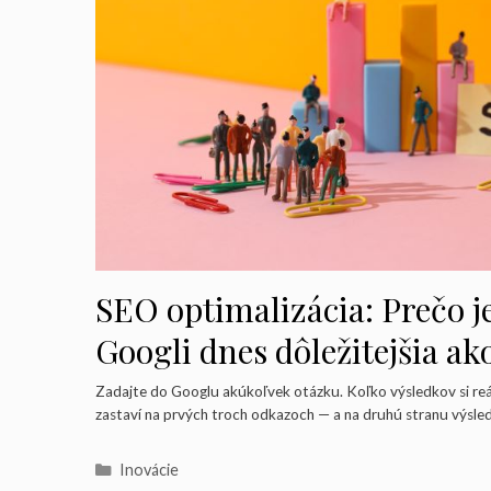
SEO optimalizácia: Prečo je
Googli dnes dôležitejšia ak
predtým — a čo s tým
Zadajte do Googlu akúkoľvek otázku. Koľko výsledkov si reál
zastaví na prvých troch odkazoch — a na druhú stranu výsle
Kategórie
Inovácie