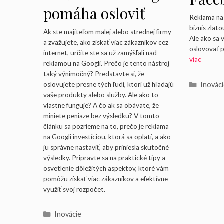
pomáha osloviť
cieli
Reklama na
ľudí presne vo
biznis zlat
aby s
Ak ste majiteľom malej alebo strednej firmy
Ale ako sa
a zvažujete, ako získať viac zákazníkov cez
chvíli, keď hľadajú
oslovovať 
rozp
internet, určite ste sa už zamýšľali nad
viac
reklamou na Googli. Prečo je tento nástroj
vaše produkty
taký výnimočný? Predstavte si, že
alebo služby
Kategó
oslovujete presne tých ľudí, ktorí už hľadajú
Inovác
vaše produkty alebo služby. Ale ako to
vlastne funguje? A čo ak sa obávate, že
miniete peniaze bez výsledku? V tomto
článku sa pozrieme na to, prečo je reklama
na Googli investíciou, ktorá sa oplatí, a ako
ju správne nastaviť, aby priniesla skutočné
výsledky. Pripravte sa na praktické tipy a
osvetlenie dôležitých aspektov, ktoré vám
pomôžu získať viac zákazníkov a efektívne
využiť svoj rozpočet.
Kategórie
Inovácie