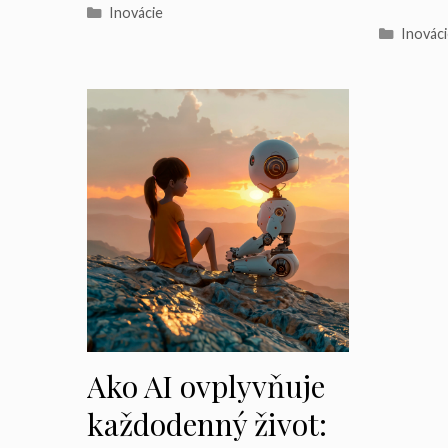
Kategórie
Inovácie
Kategó
Inovác
Ako AI ovplyvňuje
každodenný život: