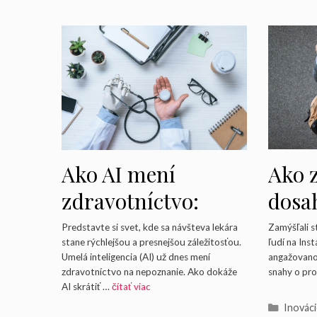
Ako z
Ako AI mení
dosah
zdravotníctvo:
anga
Diagnostika a
Zamýšľali s
Predstavte si svet, kde sa návšteva lekára
ľudí na Ins
stane rýchlejšou a presnejšou záležitosťou.
rekl
liečba
angažovano
Umelá inteligencia (AI) už dnes mení
snahy o pr
zdravotníctvo na nepoznanie. Ako dokáže
Inst
AI skrátiť …
čítať viac
Kategó
Inovác