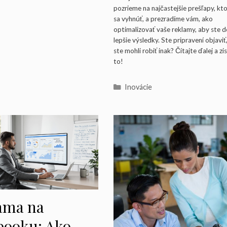
pozrieme na najčastejšie prešľapy, kt
sa vyhnúť, a prezradíme vám, ako
optimalizovať vaše reklamy, aby ste do
lepšie výsledky. Ste pripravení objaviť
ste mohli robiť inak? Čítajte ďalej a zi
to!
Kategórie
Inovácie
ama na
booku: Ako