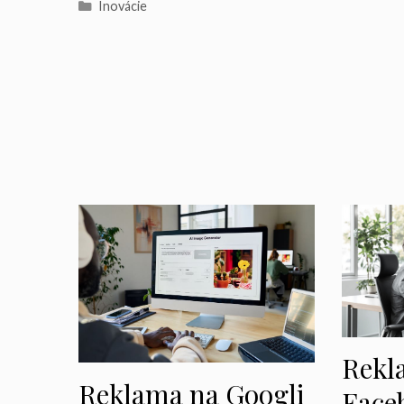
Kategórie
Inovácie
Rekl
Reklama na Googli
Face