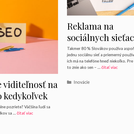
Reklama na
sociálnych sieťac
Kde minúť penia
Takmer 80 % Slovákov používa aspo
jednu sociálnu sieť a priemerný použí
aby sa vám to
ich má na telefóne hneď niekoľko. Pre
to znie ako sen – …
čítať viac
naozaj vrátilo?
 viditeľnosť na
Kategórie
Inovácie
o kedykoľvek
ne pozriete? Väčšina ľudí sa
dkov sa …
čítať viac