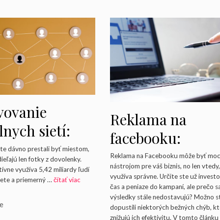
vovanie
Reklama na
lnych sietí:
facebooku:
 je dnes
ete dávno prestali byť miestom,
Najčastejšie chyb
Reklama na Facebooku môže byť mo
dieľajú len fotky z dovolenky.
vé pre rast
nástrojom pre váš biznis, no len vtedy,
ktoré znižujú
tívne využíva 5,42 miliardy ľudí
využíva správne. Určite ste už investo
vete a priemerný …
čítať viac
ky?
čas a peniaze do kampaní, ale prečo s
výsledky
výsledky stále nedostavujú? Možno s
rie
ie
dopustili niektorých bežných chýb, k
znižujú ich efektivitu. V tomto článku