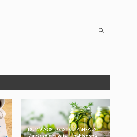
DOMÁCNOSŤ
,
GASTRO
,
ZÁHRADA
Zaváranie cukety — nakladaná