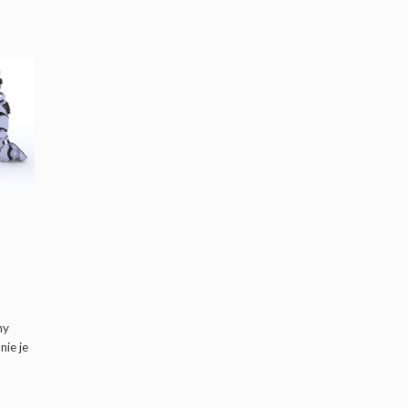
vé
ny
nie je