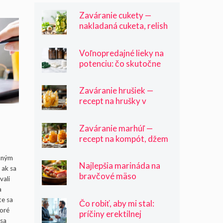
Zaváranie cukety —
nakladaná cuketa, relish
a cuketa v oleji
Voľnopredajné lieky na
potenciu: čo skutočne
funguje a čo je len
marketing
Zaváranie hrušiek —
recept na hrušky v
sirupe, kompót a džem
Zaváranie marhúľ —
recept na kompót, džem
a marhule v sirupe
y,
cným
Najlepšia marináda na
 ak sa
bravčové mäso
vali
a
te sa
Čo robiť, aby mi stal:
toré
príčiny erektilnej
 sa