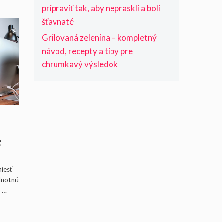
pripraviť tak, aby nepraskli a boli
šťavnaté
Grilovaná zelenina – kompletný
návod, recepty a tipy pre
chrumkavý výsledok
e
a
niesť
ednotnú
v …