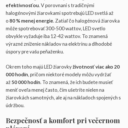
efektívnosťou
. V porovnaní s tradičnými
halogénovými žiarovkami spotrebujú LED svetlá až
o
80 % menej energie
. Zatiaľ čo halogénová žiarovka
môže spotrebovať 300-500 wattov, LED svetlo
obvykle vyžaduje iba 12-42 wattov. To znamená
výrazné zníženie nákladov na elektrinu a dlhodobé
úspory pre vašu peňaženku.
Okrem toho majú LED žiarovky
životnosť viac ako 20
000 hodín
, pričom niektoré modely môžu vydržať
až
50 000 hodín
. To znamená, že ich budete musieť
meniť oveľa menej často, čím ušetríte nielen na
žiarovkách samotných, ale aj na nákladoch spojených s
údržbou.
Bezpečnosť a komfort pri večernom