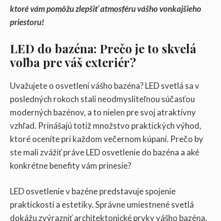
ktoré vám pomôžu zlepšiť atmosféru vášho vonkajšieho
priestoru!
LED do bazéna: Prečo je to skvelá
voľba pre váš exteriér?
Uvažujete o osvetlení vášho bazéna? LED svetlá sa v
posledných rokoch stali neodmysliteľnou súčasťou
moderných bazénov, a to nielen pre svoj atraktívny
vzhľad. Prinášajú totiž množstvo praktických výhod,
ktoré oceníte pri každom večernom kúpaní. Prečo by
ste mali zvážiť práve LED osvetlenie do bazéna a aké
konkrétne benefity vám prinesie?
LED osvetlenie v bazéne predstavuje spojenie
praktickosti a estetiky. Správne umiestnené svetlá
dokážu zvýrazniť architektonické prvky vášho bazéna,