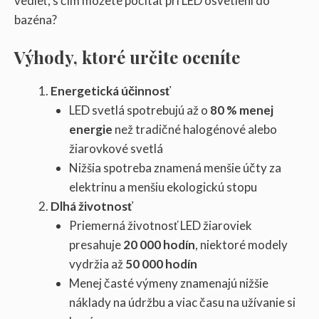
vedieť, s čím môžete počítať pri LED osvetlení do
bazéna?
Výhody, ktoré určite oceníte
Energetická účinnosť
LED svetlá spotrebujú až o
80 % menej
energie
než tradičné halogénové alebo
žiarovkové svetlá
Nižšia spotreba znamená menšie účty za
elektrinu a menšiu ekologickú stopu
Dlhá životnosť
Priemerná životnosť LED žiaroviek
presahuje
20 000 hodín
, niektoré modely
vydržia až
50 000 hodín
Menej časté výmeny znamenajú nižšie
náklady na údržbu a viac času na užívanie si