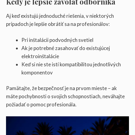
Kedy je lepšie zavolať odborníka
Aj keď existujú jednoduché riešenia, v niektorých
prípadoch je lepšie obrátiť sa na profesionálov:
Pri inštalácii podvodných svetiel
Ak je potrebné zasahovať do existujúcej
elektroinštalácie
Keď si nie ste istí kompatibilitou jednotlivých
komponentov
Pamätajte, že bezpečnosť je na prvom mieste – ak
máte pochybnosti o svojich schopnostiach, neváhajte
požiadať o pomoc profesionála.