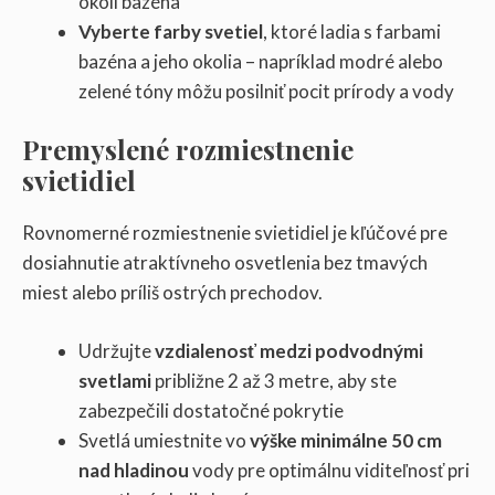
okolí bazéna
Vyberte farby svetiel
, ktoré ladia s farbami
bazéna a jeho okolia – napríklad modré alebo
zelené tóny môžu posilniť pocit prírody a vody
Premyslené rozmiestnenie
svietidiel
Rovnomerné rozmiestnenie svietidiel je kľúčové pre
dosiahnutie atraktívneho osvetlenia bez tmavých
miest alebo príliš ostrých prechodov.
Udržujte
vzdialenosť medzi podvodnými
svetlami
približne 2 až 3 metre, aby ste
zabezpečili dostatočné pokrytie
Svetlá umiestnite vo
výške minimálne 50 cm
nad hladinou
vody pre optimálnu viditeľnosť pri