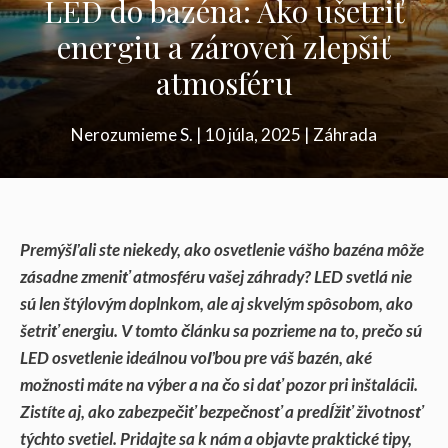
LED do bazéna: Ako ušetriť
energiu a zároveň zlepšiť
atmosféru
Nerozumieme S.
|
10 júla, 2025
|
Záhrada
Premýšľali ste niekedy, ako osvetlenie vášho bazéna môže
zásadne zmeniť atmosféru vašej záhrady? LED svetlá nie
sú len štýlovým doplnkom, ale aj skvelým spôsobom, ako
šetriť energiu. V tomto článku sa pozrieme na to, prečo sú
LED osvetlenie ideálnou voľbou pre váš bazén, aké
možnosti máte na výber a na čo si dať pozor pri inštalácii.
Zistíte aj, ako zabezpečiť bezpečnosť a predĺžiť životnosť
týchto svetiel. Pridajte sa k nám a objavte praktické tipy,