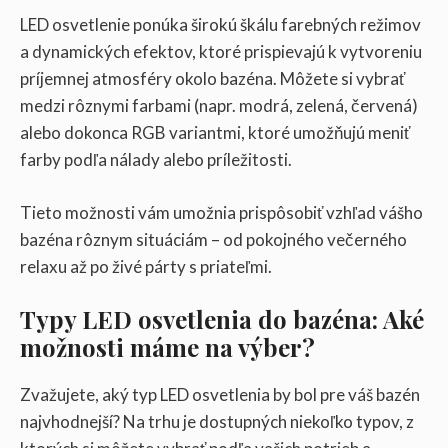
LED osvetlenie ponúka širokú škálu farebných režimov
a dynamických efektov, ktoré prispievajú k vytvoreniu
príjemnej atmosféry okolo bazéna. Môžete si vybrať
medzi rôznymi farbami (napr. modrá, zelená, červená)
alebo dokonca RGB variantmi, ktoré umožňujú meniť
farby podľa nálady alebo príležitosti.
Tieto možnosti vám umožnia prispôsobiť vzhľad vášho
bazéna rôznym situáciám – od pokojného večerného
relaxu až po živé párty s priateľmi.
Typy LED osvetlenia do bazéna: Aké
možnosti máme na výber?
Zvažujete, aký typ LED osvetlenia by bol pre váš bazén
najvhodnejší? Na trhu je dostupných niekoľko typov, z