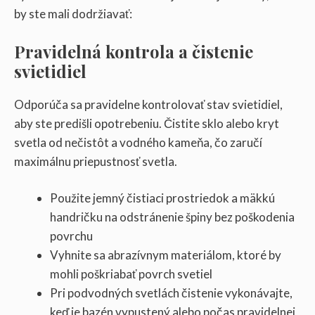
by ste mali dodržiavať:
Pravidelná kontrola a čistenie
svietidiel
Odporúča sa pravidelne kontrolovať stav svietidiel,
aby ste predišli opotrebeniu. Čistite sklo alebo kryt
svetla od nečistôt a vodného kameňa, čo zaručí
maximálnu priepustnosť svetla.
Použite jemný čistiaci prostriedok a mäkkú
handričku na odstránenie špiny bez poškodenia
povrchu
Vyhnite sa abrazívnym materiálom, ktoré by
mohli poškriabať povrch svetiel
Pri podvodných svetlách čistenie vykonávajte,
keď je bazén vypustený alebo počas pravidelnej