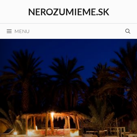
Preskočiť
NEROZUMIEME.SK
na
obsah
MENU