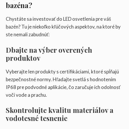
bazéna?
Chystáte sa investovať do LED osvetlenia pre váš
bazén? Tu je niekoľko kľúčových aspektov, na ktoré by
ste nemali zabudnúť:
Dbajte na výber overených
produktov
Vyberajte len produkty s certifikáciami, ktoré spĺňajú
bezpečnostné normy. Hľadajte svetlá s hodnotením
IP68 pre podvodné aplikácie, čo zaručuje ich odolnosť
voči vode a prachu.
Skontrolujte kvalitu materiálov a
vodotesné tesnenie