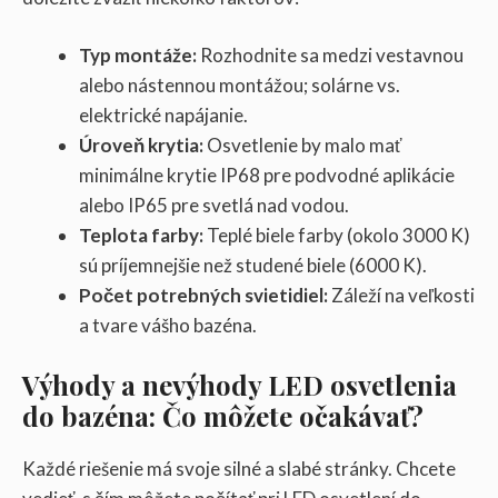
Typ montáže:
Rozhodnite sa medzi vestavnou
alebo nástennou montážou; solárne vs.
elektrické napájanie.
Úroveň krytia:
Osvetlenie by malo mať
minimálne krytie IP68 pre podvodné aplikácie
alebo IP65 pre svetlá nad vodou.
Teplota farby:
Teplé biele farby (okolo 3000 K)
sú príjemnejšie než studené biele (6000 K).
Počet potrebných svietidiel:
Záleží na veľkosti
a tvare vášho bazéna.
Výhody a nevýhody LED osvetlenia
do bazéna: Čo môžete očakávať?
Každé riešenie má svoje silné a slabé stránky. Chcete