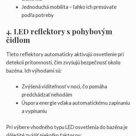
Jednoduchá mobilita – ľahko ich presúvate
podľa potreby
4. LED reflektory s pohybovým
čidlom
Tieto reflektory automaticky aktivujú osvetlenie pri
detekcii prítomnosti, čím zvyšujú bezpečnosť okolo
bazéna. Ich výhodami sú:
Zvýšená viditeľnosť v noci, čo pomáha
predchádzať nehodám
Úspora energie vďaka automatickému zapínaniu
a vypínaniu
Pri výbere vhodného typu LED osvetlenia do bazéna je
dôležité zvážiť niekoľko faktorov: