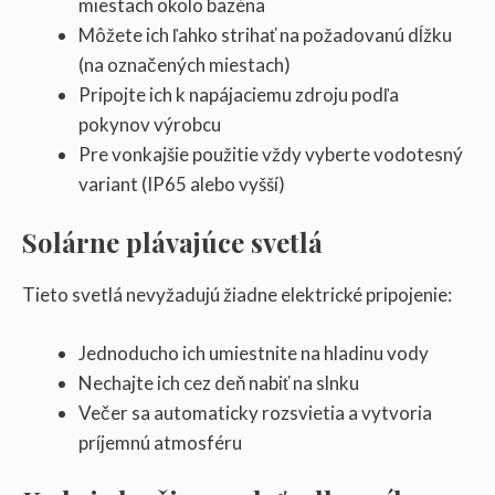
miestach okolo bazéna
Môžete ich ľahko strihať na požadovanú dĺžku
(na označených miestach)
Pripojte ich k napájaciemu zdroju podľa
pokynov výrobcu
Pre vonkajšie použitie vždy vyberte vodotesný
variant (IP65 alebo vyšší)
Solárne plávajúce svetlá
Tieto svetlá nevyžadujú žiadne elektrické pripojenie:
Jednoducho ich umiestnite na hladinu vody
Nechajte ich cez deň nabiť na slnku
Večer sa automaticky rozsvietia a vytvoria
príjemnú atmosféru