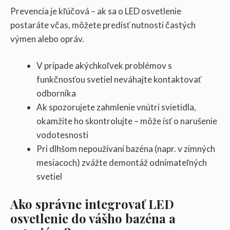
Prevencia je kľúčová – ak sa o LED osvetlenie
postaráte včas, môžete predísť nutnosti častých
výmen alebo opráv.
V prípade akýchkoľvek problémov s
funkčnosťou svetiel neváhajte kontaktovať
odborníka
Ak spozorujete zahmlenie vnútri svietidla,
okamžite ho skontrolujte – môže ísť o narušenie
vodotesnosti
Pri dlhšom nepoužívaní bazéna (napr. v zimných
mesiacoch) zvážte demontáž odnímateľných
svetiel
Ako správne integrovať LED
osvetlenie do vášho bazéna a