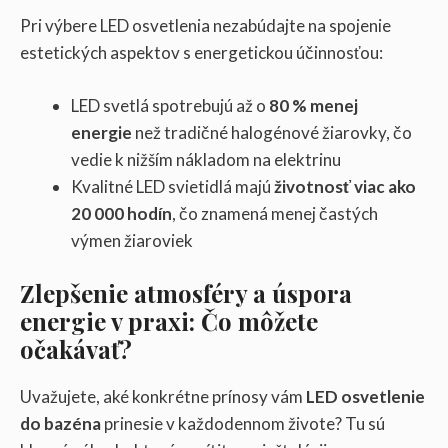
Pri výbere LED osvetlenia nezabúdajte na spojenie
estetických aspektov s energetickou účinnosťou:
LED svetlá spotrebujú až o
80 % menej
energie
než tradičné halogénové žiarovky, čo
vedie k nižším nákladom na elektrinu
Kvalitné LED svietidlá majú
životnosť viac ako
20 000 hodín
, čo znamená menej častých
výmen žiaroviek
Zlepšenie atmosféry a úspora
energie v praxi: Čo môžete
očakávať?
Uvažujete, aké konkrétne prínosy vám
LED osvetlenie
do bazéna
prinesie v každodennom živote? Tu sú