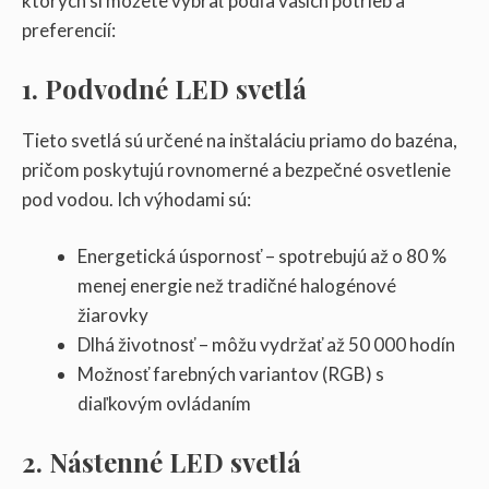
ktorých si môžete vybrať podľa vašich potrieb a
preferencií:
1. Podvodné LED svetlá
Tieto svetlá sú určené na inštaláciu priamo do bazéna,
pričom poskytujú rovnomerné a bezpečné osvetlenie
pod vodou. Ich výhodami sú:
Energetická úspornosť – spotrebujú až o 80 %
menej energie než tradičné halogénové
žiarovky
Dlhá životnosť – môžu vydržať až 50 000 hodín
Možnosť farebných variantov (RGB) s
diaľkovým ovládaním
2. Nástenné LED svetlá