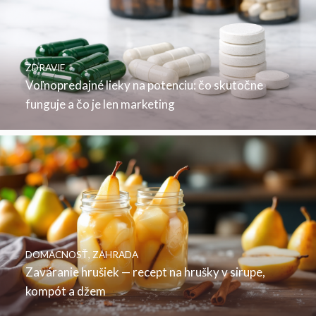
ZDRAVIE
Voľnopredajné lieky na potenciu: čo skutočne
funguje a čo je len marketing
DOMÁCNOSŤ
,
ZÁHRADA
Zaváranie hrušiek — recept na hrušky v sirupe,
kompót a džem