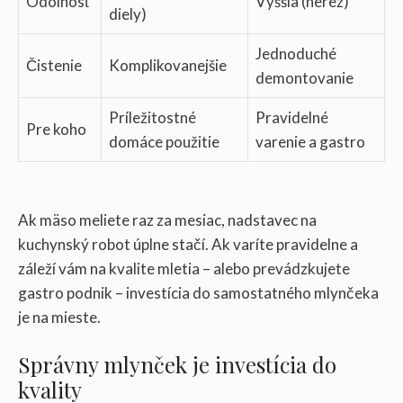
Odolnosť
Vyššia (nerez)
diely)
Jednoduché
Čistenie
Komplikovanejšie
demontovanie
Príležitostné
Pravidelné
Pre koho
domáce použitie
varenie a gastro
Ak mäso meliete raz za mesiac, nadstavec na
kuchynský robot úplne stačí. Ak varíte pravidelne a
záleží vám na kvalite mletia – alebo prevádzkujete
gastro podnik – investícia do samostatného mlynčeka
je na mieste.
Správny mlynček je investícia do
kvality