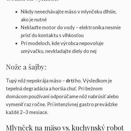
Nikdy nenechávajte mäso v mlynčeku dlhšie,
ako je nutné
Neklaďte motor do vody – elektronika nesmie
prísť do kontaktu s vlhkosťou
Pri modeloch, kde výrobca nepovoľuje
umývačku, nevkladajte diely do nej
Nože a šajby:
Tupý nôž nepokrája mäso –
drtí
ho. Výsledkom je
tepelná degradácia a horšia chuť. Pri bežnom
domácom používaní odporúčame nôž nabrúsiť alebo
vymeniť raz ročne. Pri intenzívnej gastro prevádzke
každé 2–3 mesiace.
Mlynček na mäso vs. kuchynský robot