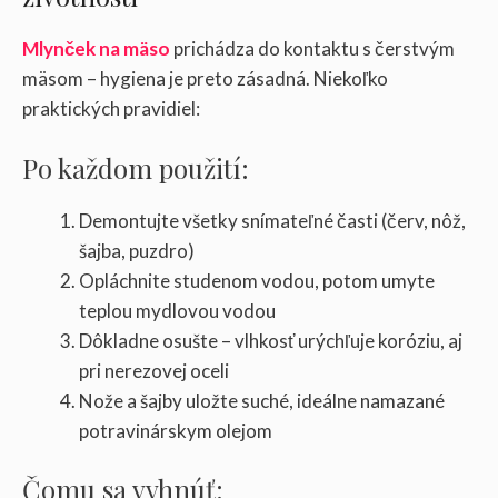
Mlynček na mäso
prichádza do kontaktu s čerstvým
mäsom – hygiena je preto zásadná. Niekoľko
praktických pravidiel:
Po každom použití:
Demontujte všetky snímateľné časti (červ, nôž,
šajba, puzdro)
Opláchnite studenom vodou, potom umyte
teplou mydlovou vodou
Dôkladne osušte – vlhkosť urýchľuje koróziu, aj
pri nerezovej oceli
Nože a šajby uložte suché, ideálne namazané
potravinárskym olejom
Čomu sa vyhnúť: