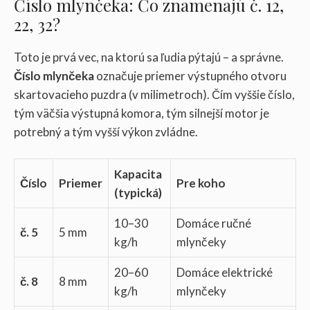
Číslo mlynčeka: Čo znamenajú č. 12,
22, 32?
Toto je prvá vec, na ktorú sa ľudia pýtajú – a správne.
Číslo mlynčeka
označuje priemer výstupného otvoru
skartovacieho puzdra (v milimetroch). Čím vyššie číslo,
tým väčšia výstupná komora, tým silnejší motor je
potrebný a tým vyšší výkon zvládne.
Kapacita
Číslo
Priemer
Pre koho
(typická)
10–30
Domáce ručné
č. 5
5 mm
kg/h
mlynčeky
20–60
Domáce elektrické
č. 8
8 mm
kg/h
mlynčeky