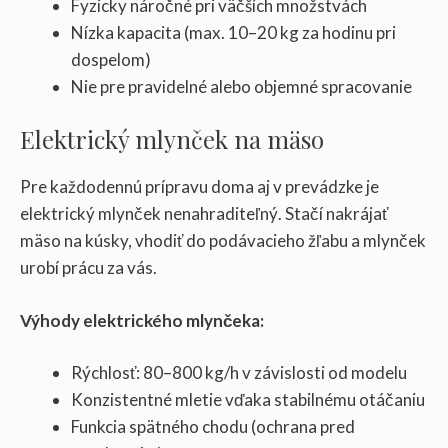
Fyzicky náročné pri väčších množstvách
Nízka kapacita (max. 10–20 kg za hodinu pri
dospelom)
Nie pre pravidelné alebo objemné spracovanie
Elektrický mlynček na mäso
Pre každodennú prípravu doma aj v prevádzke je
elektrický mlynček nenahraditeľný. Stačí nakrájať
mäso na kúsky, vhodiť do podávacieho žľabu a mlynček
urobí prácu za vás.
Výhody elektrického mlynčeka:
Rýchlosť: 80–800 kg/h v závislosti od modelu
Konzistentné mletie vďaka stabilnému otáčaniu
Funkcia spätného chodu (ochrana pred