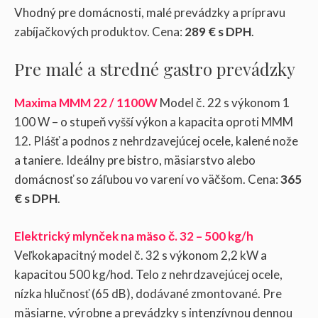
Vhodný pre domácnosti, malé prevádzky a prípravu
zabíjačkových produktov. Cena:
289 € s DPH
.
Pre malé a stredné gastro prevádzky
Maxima MMM 22 / 1100W
Model č. 22 s výkonom 1
100 W – o stupeň vyšší výkon a kapacita oproti MMM
12. Plášť a podnos z nehrdzavejúcej ocele, kalené nože
a taniere. Ideálny pre bistro, mäsiarstvo alebo
domácnosť so záľubou vo varení vo väčšom. Cena:
365
€ s DPH
.
Elektrický mlynček na mäso č. 32 – 500 kg/h
Veľkokapacitný model č. 32 s výkonom 2,2 kW a
kapacitou 500 kg/hod. Telo z nehrdzavejúcej ocele,
nízka hlučnosť (65 dB), dodávané zmontované. Pre
mäsiarne, výrobne a prevádzky s intenzívnou dennou