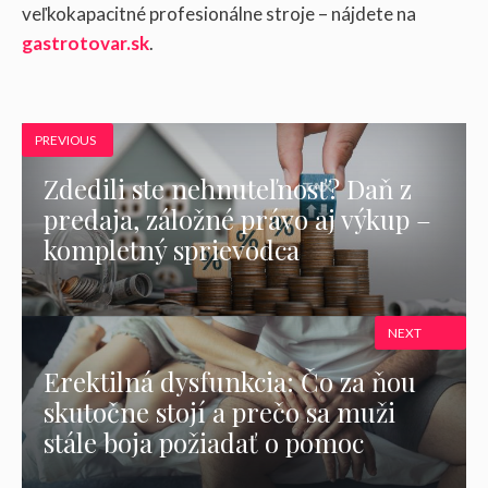
veľkokapacitné profesionálne stroje – nájdete na
gastrotovar.sk
.
PREVIOUS
Zdedili ste nehnuteľnosť? Daň z
predaja, záložné právo aj výkup –
kompletný sprievodca
NEXT
Erektilná dysfunkcia: Čo za ňou
skutočne stojí a prečo sa muži
stále boja požiadať o pomoc