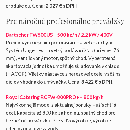
produkciou. Cena:
2 027 € s DPH
.
Pre náročné profesionálne prevádzky
Bartscher FW500US – 500 kg/h / 2,2 kW / 400V
Prémiovým riešením pre mäsiarne a veľkokuchyne.
Systém Unger, extra veľký podávací žľab (priemer 76
mm), ventilovaný motor, spätný chod. Vyberateľná
skartovacia jednotka umožňuje skladovanie v chlade
(HACCP). Všetky nástavce z nerezovej ocele, väčšina
dielov vhodná do umývačky. Cena:
3 422 € s DPH
.
Royal Catering RCFW-800PRO+ – 800 kg/h
Najvýkonnejší model z aktuálnej ponuky – ušľachtilá
oceľ, kapacita až 800 kg za hodinu, spätný chod pre
bezpečnú prevádzku. Pre veľkovýrobne, výrobne
údenín a mäsové závody.