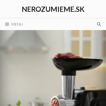
Preskočiť
NEROZUMIEME.SK
na
obsah
MENU