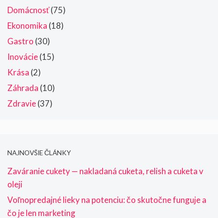
Domácnosť
(75)
Ekonomika
(18)
Gastro
(30)
Inovácie
(15)
Krása
(2)
Záhrada
(10)
Zdravie
(37)
NAJNOVŠIE ČLÁNKY
Zaváranie cukety — nakladaná cuketa, relish a cuketa v
oleji
Voľnopredajné lieky na potenciu: čo skutočne funguje a
čo je len marketing