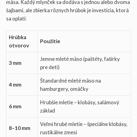
mäsa. Každý mlynček sa dodáva s jednou alebo dvoma
šajbami, ale zbierka rôznych hrúbok je investícia, ktorá
sa oplatí:
Hrúbka
Použitie
otvorov
Jemne mleté mäso (paštéty, fašírky
3 mm
pre deti)
Štandardné mleté mäso na
4 mm
hamburgery, omáčky
Hrubšie mletie – klobásy, salámový
6 mm
základ
Veľmi hrubé mletie – špeciálne klobásy,
8–10 mm
rustikálne zmesi