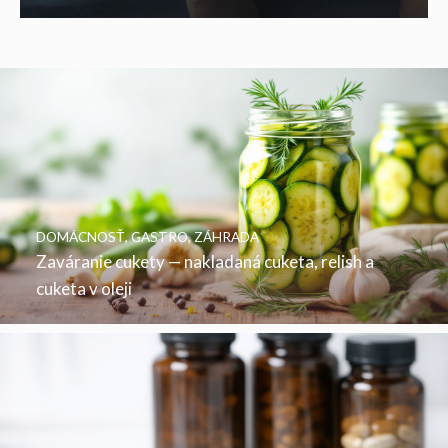
DOMÁCNOSŤ
,
GASTRO
,
ZÁHRADA
Zaváranie cukety — nakladaná cuketa, relish a
cuketa v oleji