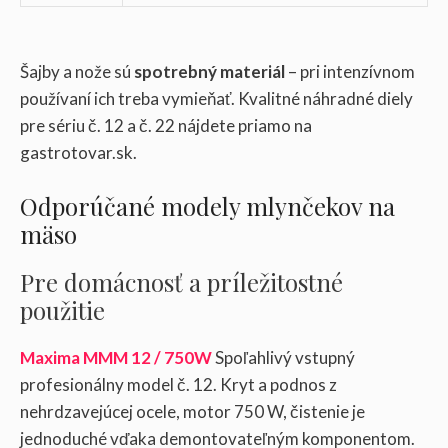
Šajby a nože sú
spotrebný materiál
– pri intenzívnom
používaní ich treba vymieňať. Kvalitné náhradné diely
pre sériu č. 12 a č. 22 nájdete priamo na
gastrotovar.sk.
Odporúčané modely mlynčekov na
mäso
Pre domácnosť a príležitostné
použitie
Maxima MMM 12 / 750W
Spoľahlivý vstupný
profesionálny model č. 12. Kryt a podnos z
nehrdzavejúcej ocele, motor 750 W, čistenie je
jednoduché vďaka demontovateľným komponentom.