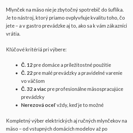
Mlynček na mäso nie je zbytočný spotrebič do šuflíka.
Je to nástroj, ktorý priamo ovplyvňuje kvalitu toho, čo
jete – a v gastro prevádzke aj to, ako sa k vám zákazníci
vrátia.
Kľúčové kritériá pri výbere:
Č. 12
pre domáce a príležitostné použitie
Č. 22
pre malé prevádzky a pravidelné varenie
vo väčšom
Č. 32 a viac
pre profesionálne mäsospracujúce
prevádzky
Nerezová oceľ
vždy, keď je to možné
Kompletný výber elektrických aj ručných mlynčekov na
mäso – od vstupných domácich modelov až po