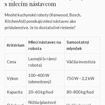
s mlecím nástavcom
Mnohé kuchynské roboty (Kenwood, Bosch,
KitchenAid) ponúkajú mlecí nástavec ako
príslušenstvo. Je to dostatočné riešenie?
Mlecí nástavec na
Samostatný
Kritérium
robota
mlynček
Lacnejší (v rámci
Cena
Väčšia investícia
robota)
100–400 W
Výkon
750 W – 2,2 kW
(obmedzený)
Kapacita
20–60 kg/hod
80–800 kg/hod
Nižšia (plastové