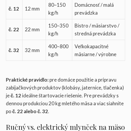
80–150
Domácnosť / malá
č. 12
12 mm
kg/h
prevádzka
150–350
Bistro / mäsiarstvo /
č. 22
22 mm
kg/h
stredná prevádzka
400–800
Veľkokapacitné
č. 32
32 mm
kg/h
mäsiarne / výrobne
Praktické pravidlo:
pre domáce použitie a prípravu
zabíjačkových produktov (klobásy, jaternice, tlačenka)
je
č. 12
ideálne štartovacie riešenie. Pre prevádzky s
dennou produkciou 20 kg mletého mäsa a viac siahnite
po
č. 22 alebo č. 32
.
Ručný vs. elektrický mlynček na mäso