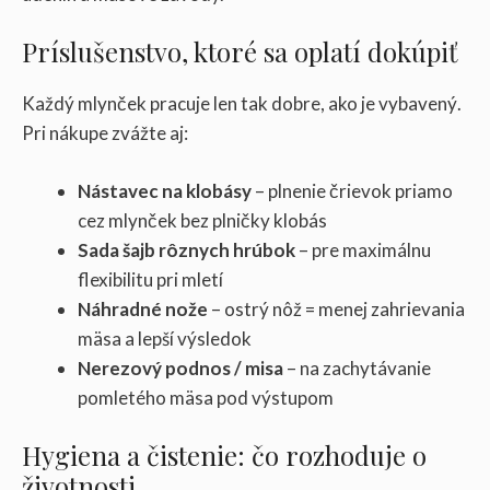
Príslušenstvo, ktoré sa oplatí dokúpiť
Každý mlynček pracuje len tak dobre, ako je vybavený.
Pri nákupe zvážte aj:
Nástavec na klobásy
– plnenie črievok priamo
cez mlynček bez plničky klobás
Sada šajb rôznych hrúbok
– pre maximálnu
flexibilitu pri mletí
Náhradné nože
– ostrý nôž = menej zahrievania
mäsa a lepší výsledok
Nerezový podnos / misa
– na zachytávanie
pomletého mäsa pod výstupom
Hygiena a čistenie: čo rozhoduje o
životnosti