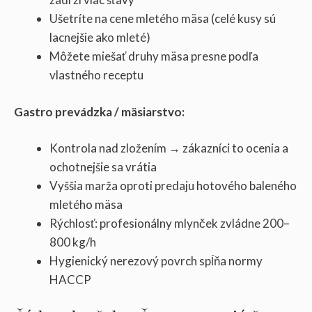
Ušetríte na cene mletého mäsa (celé kusy sú
lacnejšie ako mleté)
Môžete miešať druhy mäsa presne podľa
vlastného receptu
Gastro prevádzka / mäsiarstvo:
Kontrola nad zložením → zákazníci to ocenia a
ochotnejšie sa vrátia
Vyššia marža oproti predaju hotového baleného
mletého mäsa
Rýchlosť: profesionálny mlynček zvládne 200–
800 kg/h
Hygienický nerezový povrch spĺňa normy
HACCP