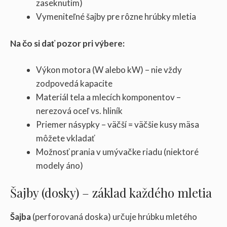
zaseknutím)
Vymeniteľné šajby pre rôzne hrúbky mletia
Na čo si dať pozor pri výbere:
Výkon motora (W alebo kW) – nie vždy
zodpovedá kapacite
Materiál tela a mlecích komponentov –
nerezová oceľ vs. hliník
Priemer násypky – väčší = väčšie kusy mäsa
môžete vkladať
Možnosť prania v umývačke riadu (niektoré
modely áno)
Šajby (dosky) – základ každého mletia
Šajba
(perforovaná doska) určuje hrúbku mletého