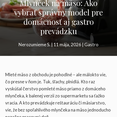
Mlynček na mäso: Ako
vybrať správny model pre
domácnosť aj gastro
prevádzku
Nerozumieme S.
|
11 mája, 2026
|
Gastro
Mleté mäso z obchodu je pohodlné – ale málokto vie,
čo presne v ňom je. Tuk, šľachy, plnidlá. Kto raz
vyskúšal čerstvo pomleté mäso priamo z domáceho
mlynčeka, k balenej verzii zo supermarketu sa ťažko
vracia. A kto prevádzkuje reštauráciu či mäsiarstvo,
vie, že bez spoľahlivého mlynčeka na mäso jednoducho
nezačne pracovný deň.