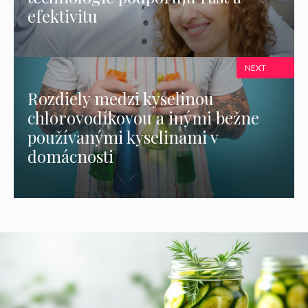
efektivitu
NEXT
Rozdiely medzi kyselinou
chlorovodíkovou a inými bežne
používanými kyselinami v
domácnosti