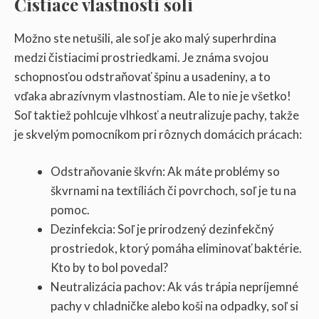
Čistiace vlastnosti soli
Možno ste netušili, ale soľ je ako malý superhrdina
medzi čistiacimi prostriedkami. Je známa svojou
schopnosťou odstraňovať špinu a usadeniny, a to
vďaka abrazívnym vlastnostiam. Ale to nie je všetko!
Soľ taktiež pohlcuje vlhkosť a neutralizuje pachy, takže
je skvelým pomocníkom pri rôznych domácich prácach:
Odstraňovanie škvŕn: Ak máte problémy so
škvrnami na textíliách či povrchoch, soľ je tu na
pomoc.
Dezinfekcia: Soľ je prirodzený dezinfekčný
prostriedok, ktorý pomáha eliminovať baktérie.
Kto by to bol povedal?
Neutralizácia pachov: Ak vás trápia nepríjemné
pachy v chladničke alebo koši na odpadky, soľ si