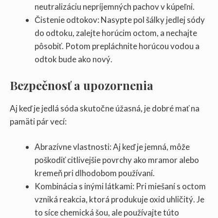
neutralizáciu nepríjemných pachov v kúpeľni.
Čistenie odtokov: Nasypte pol šálky jedlej sódy
do odtoku, zalejte horúcim octom, a nechajte
pôsobiť. Potom prepláchnite horúcou vodou a
odtok bude ako nový.
Bezpečnosť a upozornenia
Aj keď je jedlá sóda skutočne úžasná, je dobré mať na
pamäti pár vecí:
Abrazívne vlastnosti: Aj keď je jemná, môže
poškodiť citlivejšie povrchy ako mramor alebo
kremeň pri dlhodobom používaní.
Kombinácia s inými látkami: Pri miešaní s octom
vzniká reakcia, ktorá produkuje oxid uhličitý. Je
to síce chemická šou, ale používajte túto