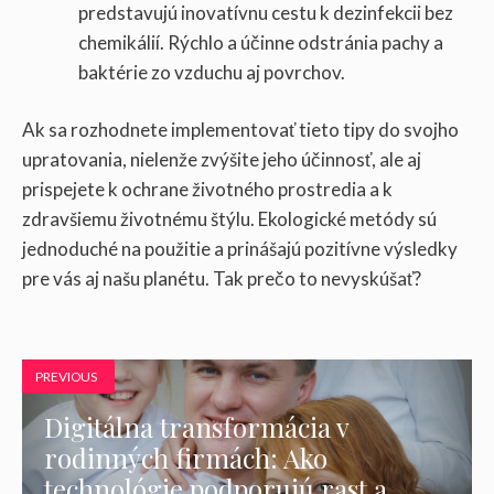
predstavujú inovatívnu cestu k dezinfekcii bez
chemikálií. Rýchlo a účinne odstránia pachy a
baktérie zo vzduchu aj povrchov.
Ak sa rozhodnete implementovať tieto tipy do svojho
upratovania, nielenže zvýšite jeho účinnosť, ale aj
prispejete k ochrane životného prostredia a k
zdravšiemu životnému štýlu. Ekologické metódy sú
jednoduché na použitie a prinášajú pozitívne výsledky
pre vás aj našu planétu. Tak prečo to nevyskúšať?
PREVIOUS
Digitálna transformácia v
rodinných firmách: Ako
technológie podporujú rast a