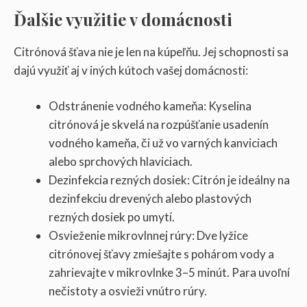
Ďalšie využitie v domácnosti
Citrónová šťava nie je len na kúpeľňu. Jej schopnosti sa
dajú využiť aj v iných kútoch vašej domácnosti:
Odstránenie vodného kameňa: Kyselina
citrónová je skvelá na rozpúšťanie usadenín
vodného kameňa, či už vo varných kanviciach
alebo sprchových hlaviciach.
Dezinfekcia rezných dosiek: Citrón je ideálny na
dezinfekciu drevených alebo plastových
rezných dosiek po umytí.
Osvieženie mikrovlnnej rúry: Dve lyžice
citrónovej šťavy zmiešajte s pohárom vody a
zahrievajte v mikrovlnke 3–5 minút. Para uvoľní
nečistoty a osvieži vnútro rúry.