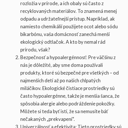
rozložia v prírode, a ich obaly sú často z
recyklovaných materiálov. To znamená menej
odpadu a udržateľnejší prístup. Napríklad, ak
namiesto chemikálií použijete ocot alebo sódu
bikarbónu, vaša domácnosť zanechá menší
ekologický odtlačok. A kto by nemal rád
prírodu, však?
Bezpečnosť a hypoalergénnosť: Pre väčšinu z
nás je dôležité, aby sme doma používali
produkty, ktoré sú bezpečné pre všetkých – od
najmenších detí až po našich chlpatých
miláčikov. Ekologické čistiace prostriedky sú
často hypoalergénne, takže je menšia šanca, že
spôsobia alergie alebo podráždenie pokožky.
Môžete si teda byť istí, že sa nemusíte báť
nečakaných „prekvapení“.
Univerzálnosť a efektivita: Tieto prostriedky sú