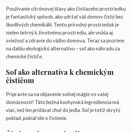
Používanie citrónovej šťavy ako čistiaceho prostriedku
je fantastický spôsob, ako udržať váš domov čistý bez
škodlivých chemikálií. Tento prírodný prostriedok je
nielen šetrný k životnému prostrediu, ale vnáša aj
sviežosť a zdravie do vášho domova. Teraz sa pozrime
na ďalšiu ekologickú alternatívu – soľ ako náhradu za
chemické čističe.
Soľ ako alternatíva k chemickým
čističom
Pripravte sa na objavenie soľnej mágie vo vašej
domácnosti! Táto bežná kuchynská ingrediencia má
viac, než len pridávať chuť do jedla. Soľ je totiž skrytý
poklad, pokiaľ ide o čistenie.