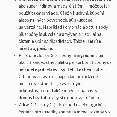
ako superhrdinovia medzi čističmi – môžete ich
použiť takmer všade. Či už v kuchyni, kúpeľni
alebo na iných povrchoch, sú skutočne
univerzálne. Napríklad kombinácia octu a sódy
bikarbóny je skvelá na umývanie riadu aj na
čistenie škár na dlaždiciach. Takže ušetríte
miesto aj peniaze.
Prírodné zložky: S prírodnými ingredienciami
ako citrónová šťava alebo perkarbonát sodný už
nebudete potrebovať syntetické chemikálie.
Citrónová šťava má napríklad prirodzené
bieliace vlastnosti a je výborným
odmasťovačom. Takže môžete mať čistý
domov bez toho, aby ste obetovali účinnosť.
Zdravší životný štýl: Prechod na ekologické
čistiace prostriedky znamená menej toxínov vo