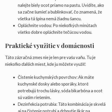
nalejte biely ocot priamo na pastu. Uvidíte, ako
sa začne šumieť a bublinkovať, čo znamená, že
všetka tá špina nemá žiadnu šancu.
Opláchnite vodou: Po niekoľkých minútach
všetko dobre opláchnite tečúcou vodou.
Praktické využitie v domácnosti
Táto zázračná zmes nie je len pre vašu vaňu. Tu je
niekoľko ďalších miest, kde ju môžete využiť:
Čistenie kuchynských povrchov: Ak máte
kuchynské dosky alebo sporáky, ktoré
potrebujú trochu lásky, sóda bikarbóna a ocot
sú vaším riešením.
Dezinfekcia potrubia: Táto kombinácia je skvelá
aj na čistenie potrubí a drhnutie škár na