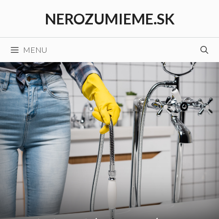
Preskočiť
NEROZUMIEME.SK
na
obsah
MENU