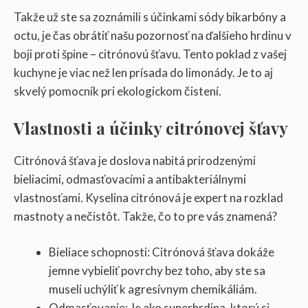
Takže už ste sa zoznámili s účinkami sódy bikarbóny a
octu, je čas obrátiť našu pozornosť na ďalšieho hrdinu v
boji proti špine – citrónovú šťavu. Tento poklad z vašej
kuchyne je viac než len prísada do limonády. Je to aj
skvelý pomocník pri ekologickom čistení.
Vlastnosti a účinky citrónovej šťavy
Citrónová šťava je doslova nabitá prirodzenými
bieliacimi, odmasťovacími a antibakteriálnymi
vlastnosťami. Kyselina citrónová je expert na rozklad
mastnoty a nečistôt. Takže, čo to pre vás znamená?
Bieliace schopnosti: Citrónová šťava dokáže
jemne vybieliť povrchy bez toho, aby ste sa
museli uchýliť k agresívnym chemikáliám.
Odmasťovanie: Je ako superhrdina, ktorý si