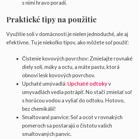
s nimi hravo poradí.
Praktické tipy na použitie
Využitie soli v domácnosti je nielen jednoduché, ale aj
efektívne. Tu je niekoľko tipov, ako môžete soľ použiť:
Čistenie kovových povrchov: Zmiešajte rovnaké
diely soli, múky a octu, a máte pastu, ktorá
obnoví lesk kovových povrchov.
Upchaté umývadlá:
Upchaté odtoky
v
umyvadlách vedia potrápiť. No stačí zmiešať soľ
s horúcou vodou a vyliať do odtoku. Hotovo,
bez chemikálií!
Smaltované panvice: Soľ a ocot v rovnakých
pomeroch sa postarajú o čistotu vašich
smaltovaných panvíc.