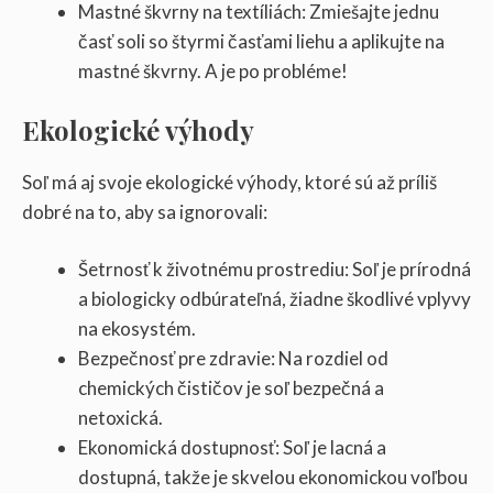
Mastné škvrny na textíliách: Zmiešajte jednu
časť soli so štyrmi časťami liehu a aplikujte na
mastné škvrny. A je po probléme!
Ekologické výhody
Soľ má aj svoje ekologické výhody, ktoré sú až príliš
dobré na to, aby sa ignorovali:
Šetrnosť k životnému prostrediu: Soľ je prírodná
a biologicky odbúrateľná, žiadne škodlivé vplyvy
na ekosystém.
Bezpečnosť pre zdravie: Na rozdiel od
chemických čističov je soľ bezpečná a
netoxická.
Ekonomická dostupnosť: Soľ je lacná a
dostupná, takže je skvelou ekonomickou voľbou